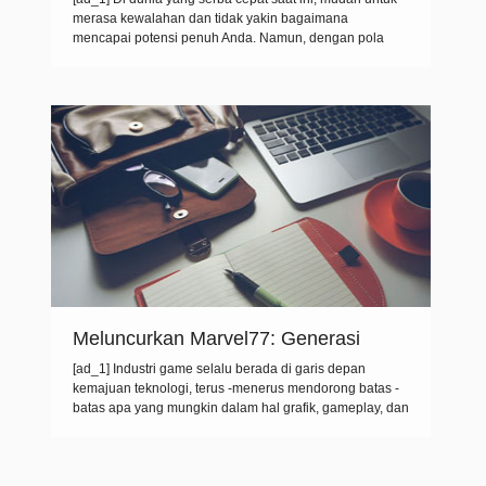
merasa kewalahan dan tidak yakin bagaimana
mencapai potensi penuh Anda. Namun, dengan pola
pikir dan strategi yang benar, Anda dapat melepaskan
kekuatan Power77 dan memaksimalkan potensi Anda
dalam setiap aspek kehidupan Anda. Power77 adalah
konsep yang menekankan pentingnya mengambil
tindakan yang konsisten dan disengaja terhadap […]
Meluncurkan Marvel77: Generasi
Konsol Gaming Berikutnya
[ad_1] Industri game selalu berada di garis depan
kemajuan teknologi, terus -menerus mendorong batas -
batas apa yang mungkin dalam hal grafik, gameplay, dan
pengalaman game secara keseluruhan. Dengan
pembukaan Marvel77 baru -baru ini, generasi konsol
game berikutnya berjanji untuk merevolusi cara kita