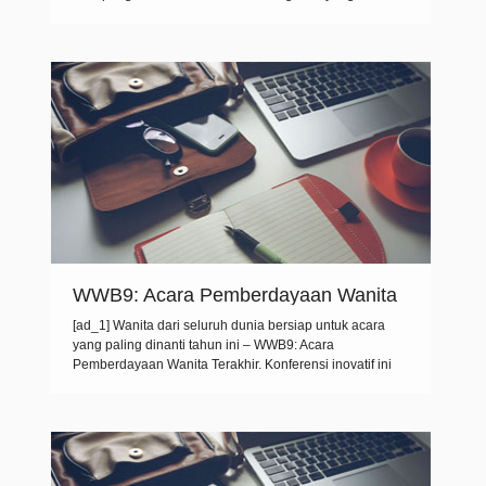
berurusan dengan diagnosis, perawatan, dan
pencegahan gangguan darah dan penyakit. Bagi
mereka yang tertarik untuk menjelajahi dunia yang
menarik ini, HEMAT138 adalah kursus yang memberikan
gambaran komprehensif lapangan. HEMAT138 adalah
kursus yang ditawarkan oleh […]
WWB9: Acara Pemberdayaan Wanita
Terakhir Tahun Ini
[ad_1] Wanita dari seluruh dunia bersiap untuk acara
yang paling dinanti tahun ini – WWB9: Acara
Pemberdayaan Wanita Terakhir. Konferensi inovatif ini
akan berlangsung pada 15-17 November di Hilton Hotel
yang bergengsi di New York City. WWB9 bukan
sembarang peristiwa biasa, ini adalah pengalaman yang
mengubah hidup yang bertujuan untuk menginspirasi,
memberdayakan, dan mengangkat wanita […]