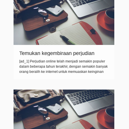
Temukan kegembiraan perjudian
online dengan MPO999
[ad_1] Perjudian online telah menjadi semakin populer
dalam beberapa tahun terakhir, dengan semakin banyak
orang beralih ke internet untuk memuaskan keinginan
mereka akan kegembiraan dan hiburan. Salah satu
platform perjudian online utama yang telah menarik
perhatian banyak pemain adalah MPO999. MPO999
menawarkan berbagai pilihan perjudian online,
termasuk permainan kasino, taruhan olahraga, dan
banyak lagi. Dengan […]