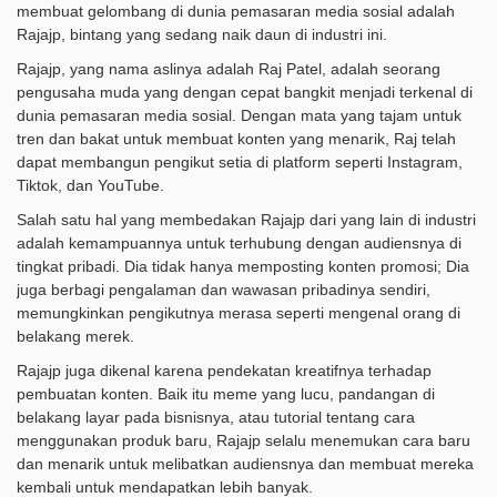
membuat gelombang di dunia pemasaran media sosial adalah
Rajajp, bintang yang sedang naik daun di industri ini.
Rajajp, yang nama aslinya adalah Raj Patel, adalah seorang
pengusaha muda yang dengan cepat bangkit menjadi terkenal di
dunia pemasaran media sosial. Dengan mata yang tajam untuk
tren dan bakat untuk membuat konten yang menarik, Raj telah
dapat membangun pengikut setia di platform seperti Instagram,
Tiktok, dan YouTube.
Salah satu hal yang membedakan Rajajp dari yang lain di industri
adalah kemampuannya untuk terhubung dengan audiensnya di
tingkat pribadi. Dia tidak hanya memposting konten promosi; Dia
juga berbagi pengalaman dan wawasan pribadinya sendiri,
memungkinkan pengikutnya merasa seperti mengenal orang di
belakang merek.
Rajajp juga dikenal karena pendekatan kreatifnya terhadap
pembuatan konten. Baik itu meme yang lucu, pandangan di
belakang layar pada bisnisnya, atau tutorial tentang cara
menggunakan produk baru, Rajajp selalu menemukan cara baru
dan menarik untuk melibatkan audiensnya dan membuat mereka
kembali untuk mendapatkan lebih banyak.