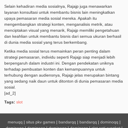
Selain kehadiran media sosialnya, Rajajp juga menawarkan
layanan konsultasi untuk membantu bisnis lain meningkatkan
upaya pemasaran media sosial mereka. Apakah itu
mengembangkan strategi konten, menganalisis metrik, atau
menciptakan visual yang menarik, Rajajp memiliki pengetahuan
dan keahlian untuk membantu bisnis dari semua ukuran berhasil
di dunia media sosial yang terus berkembang.
Ketika media sosial terus memainkan peran penting dalam
strategi pemasaran, individu seperti Rajajp siap menjadi lebih
berpengaruh dalam industri ini. Dengan pendekatan uniknya
terhadap pembuatan konten dan kemampuannya untuk
terhubung dengan audiensnya, Rajajp jelas merupakan bintang
yang sedang naik daun untuk ditonton di dunia pemasaran media
sosial.
[ad_2]
Tags:
slot
menuqq
|
situs pkv games
|
bandarqq
|
bandarqq
|
dominoqq
|