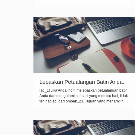
Klik555 memiliki kemampuan untuk melepaskan tingkat
produktivitas dan efisiensi yang sama sekali baru dalam
kehidupan kita sehari -hari. Salah satu fitur utama
Klik555 adalah kemampuannya untuk merampingkan
tugas dan mengotomatiskan proses. Ini dapat
menghemat […]
Lepaskan Petualangan Batin Anda:
Menjelajahi Kegiatan Menyenangkan
[ad_1] Jika Anda ingin melepaskan petualangan batin
Ombak123
Anda dan mengalami sensasi yang memicu hati, tidak
terlihat lagi dari ombak123. Tujuan yang menarik ini
menawarkan berbagai kegiatan yang akan membuat
adrenalin Anda memompa dan membuat Anda memiliki
kenangan yang akan bertahan seumur hidup. Salah satu
kegiatan paling populer di Ombak123 adalah
berselancar. Dengan perairannya yang sejernih […]