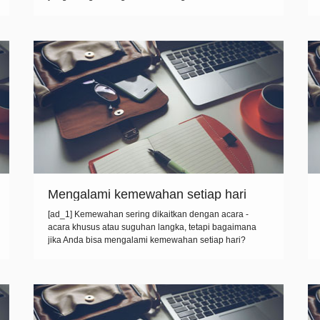
merupakan singkatan dari “gampang cor” yang berarti
mudah memberikan kemenangan. Dunia judi slot gacor
menawarkan peluang besar bagi pemain untuk meraih
kemenangan, dan menariknya, beberapa slot gacor
dikenal karena memberikan […]
Mengalami kemewahan setiap hari
dengan lexus365
[ad_1] Kemewahan sering dikaitkan dengan acara -
acara khusus atau suguhan langka, tetapi bagaimana
jika Anda bisa mengalami kemewahan setiap hari?
Dengan Lexus365, mimpi itu bisa menjadi kenyataan.
Lexus365 adalah program yang ditawarkan oleh Lexus
yang memungkinkan Anda menikmati fasilitas kehidupan
mewah setiap hari. Salah satu manfaat utama Lexus365
adalah akses ke acara dan pengalaman eksklusif. […]