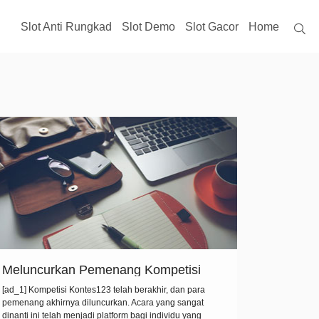
Slot Anti Rungkad
Slot Demo
Slot Gacor
Home
Meluncurkan Pemenang Kompetisi
Kontes123
[ad_1] Kompetisi Kontes123 telah berakhir, dan para
pemenang akhirnya diluncurkan. Acara yang sangat
dinanti ini telah menjadi platform bagi individu yang