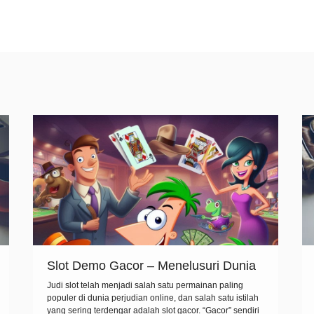
Slot Demo Gacor – Menelusuri Dunia
Judi Slot Gacor yang Menguntungkan
Judi slot telah menjadi salah satu permainan paling
populer di dunia perjudian online, dan salah satu istilah
yang sering terdengar adalah slot gacor. “Gacor” sendiri