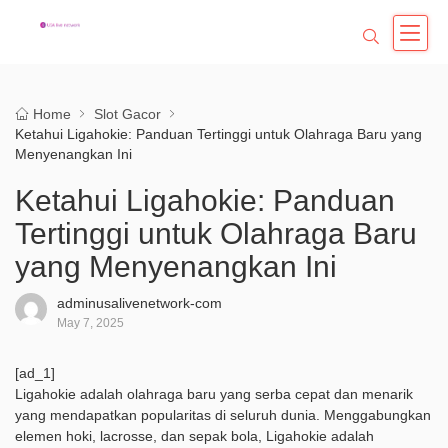
Home
Slot Gacor
Ketahui Ligahokie: Panduan Tertinggi untuk Olahraga Baru yang
Menyenangkan Ini
Ketahui Ligahokie: Panduan
Tertinggi untuk Olahraga Baru
yang Menyenangkan Ini
adminusalivenetwork-com
May 7, 2025
[ad_1]
Ligahokie adalah olahraga baru yang serba cepat dan menarik
yang mendapatkan popularitas di seluruh dunia. Menggabungkan
elemen hoki, lacrosse, dan sepak bola, Ligahokie adalah