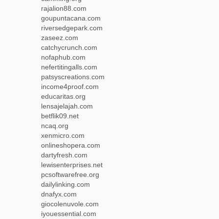
rajalion88.com
goupuntacana.com
riversedgepark.com
zaseez.com
catchycrunch.com
nofaphub.com
nefertitingalls.com
patsyscreations.com
income4proof.com
educaritas.org
lensajelajah.com
betflik09.net
ncaq.org
xenmicro.com
onlineshopera.com
dartyfresh.com
lewisenterprises.net
pcsoftwarefree.org
dailylinking.com
dnafyx.com
giocolenuvole.com
iyouessential.com