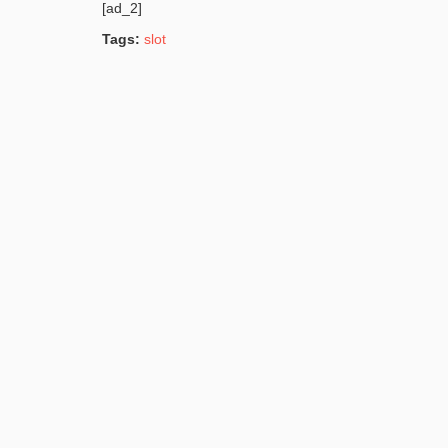
[ad_2]
Tags:
slot