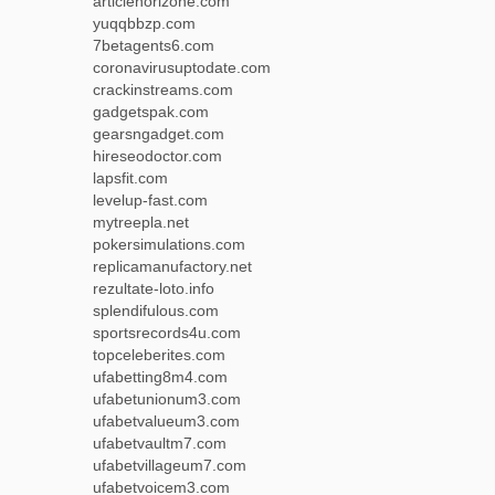
articlehorizone.com
yuqqbbzp.com
7betagents6.com
coronavirusuptodate.com
crackinstreams.com
gadgetspak.com
gearsngadget.com
hireseodoctor.com
lapsfit.com
levelup-fast.com
mytreepla.net
pokersimulations.com
replicamanufactory.net
rezultate-loto.info
splendifulous.com
sportsrecords4u.com
topceleberites.com
ufabetting8m4.com
ufabetunionum3.com
ufabetvalueum3.com
ufabetvaultm7.com
ufabetvillageum7.com
ufabetvoicem3.com