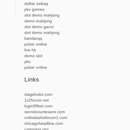
daftar asikqq
pkv games
slot demo mahjong
demo mahjong
slot demo gacor
slot demo mahjong
bandarqq
poker online
live hk
demo slot
pkv
poker online
Links
stagehubs.com
1x2forum.net
login99bet.com
secretcourtesans.com
onlinebahisforum1.com
chicagoheadline.com
camming.org