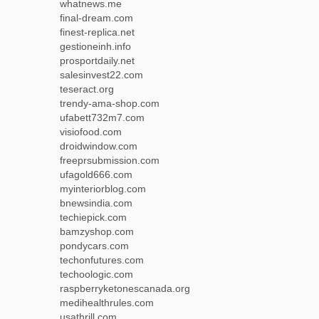
whatnews.me
final-dream.com
finest-replica.net
gestioneinh.info
prosportdaily.net
salesinvest22.com
teseract.org
trendy-ama-shop.com
ufabett732m7.com
visiofood.com
droidwindow.com
freeprsubmission.com
ufagold666.com
myinteriorblog.com
bnewsindia.com
techiepick.com
bamzyshop.com
pondycars.com
techonfutures.com
techoologic.com
raspberryketonescanada.org
medihealthrules.com
usathrill.com