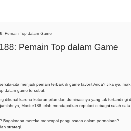
8: Pemain Top dalam Game
188: Pemain Top dalam Game
ita-cita menjadi pemain terbaik di game favorit Anda? Jika iya, mak
op dalam game tersebut.
g dikenal karena keterampilan dan dominasinya yang tak tertandingi d
 jumlahnya, Master188 telah mendapatkan reputasi sebagai salah satu
in? Bagaimana mereka mencapai penguasaan dalam permainan?
an strategi.