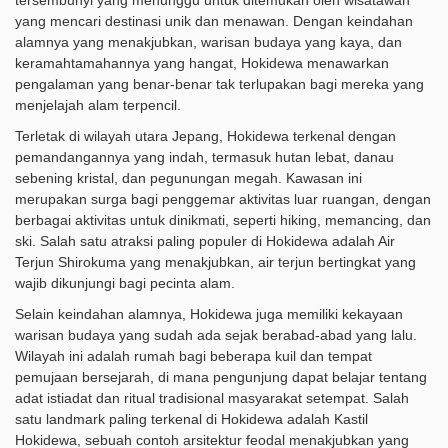
tersembunyi yang menunggu untuk ditemukan oleh wisatawan
yang mencari destinasi unik dan menawan. Dengan keindahan
alamnya yang menakjubkan, warisan budaya yang kaya, dan
keramahtamahannya yang hangat, Hokidewa menawarkan
pengalaman yang benar-benar tak terlupakan bagi mereka yang
menjelajah alam terpencil.
Terletak di wilayah utara Jepang, Hokidewa terkenal dengan
pemandangannya yang indah, termasuk hutan lebat, danau
sebening kristal, dan pegunungan megah. Kawasan ini
merupakan surga bagi penggemar aktivitas luar ruangan, dengan
berbagai aktivitas untuk dinikmati, seperti hiking, memancing, dan
ski. Salah satu atraksi paling populer di Hokidewa adalah Air
Terjun Shirokuma yang menakjubkan, air terjun bertingkat yang
wajib dikunjungi bagi pecinta alam.
Selain keindahan alamnya, Hokidewa juga memiliki kekayaan
warisan budaya yang sudah ada sejak berabad-abad yang lalu.
Wilayah ini adalah rumah bagi beberapa kuil dan tempat
pemujaan bersejarah, di mana pengunjung dapat belajar tentang
adat istiadat dan ritual tradisional masyarakat setempat. Salah
satu landmark paling terkenal di Hokidewa adalah Kastil
Hokidewa, sebuah contoh arsitektur feodal menakjubkan yang