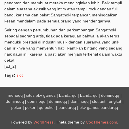
penonton dan membuat mereka menginginkan lebih. Baik tampil
dalam suasana akustik yang intim atau tampil rock dengan full
band, karisma dan bakat Sangathoki terpancar, meninggalkan
kesan mendalam pada semua orang yang mendengarnya.
Seiring dengan pertumbuhan dan perkembangan Sangathoki
sebagai seorang artis, tidak ada keraguan bahwa ia akan terus
mengukir prestasi di industri musik dengan suaranya yang unik
dan liriknya yang menyentuh hati. Nantikan bintang yang sedang
naik daun ini, karena ia pasti akan menjadi terkenal dalam waktu
dekat.
[ad_2]
Tags:
slot
menuqq
|
situs pkv games
|
bandarqq
|
bandarqq
|
dominoqq
|
dominoqq
|
dominoqq
|
dominoqq
|
dominoqq
|
slot anti rungkat
|
poker
|
poker
|
qq poker
|
bandarqq
|
pkv games bandarqq
Powered by
WordPress
. Theta theme by
CooThemes.com
.