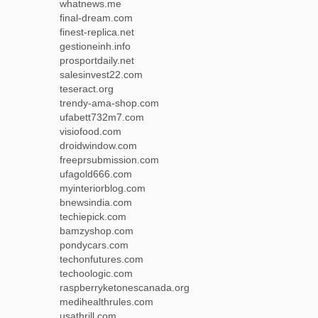
whatnews.me
final-dream.com
finest-replica.net
gestioneinh.info
prosportdaily.net
salesinvest22.com
teseract.org
trendy-ama-shop.com
ufabett732m7.com
visiofood.com
droidwindow.com
freeprsubmission.com
ufagold666.com
myinteriorblog.com
bnewsindia.com
techiepick.com
bamzyshop.com
pondycars.com
techonfutures.com
techoologic.com
raspberryketonescanada.org
medihealthrules.com
usathrill.com