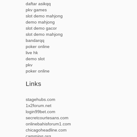
daftar asikqq
pkv games
slot demo mahjong
demo mahjong
slot demo gacor
slot demo mahjong
bandarqq
poker online
live hk
demo slot
pkv
poker online
Links
stagehubs.com
1x2forum.net
login99bet.com
secretcourtesans.com
onlinebahisforum1.com
chicagoheadline.com
camming.org