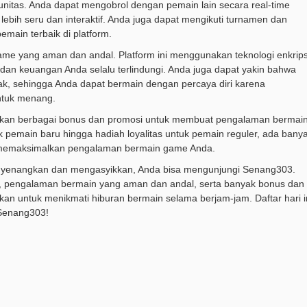
unitas. Anda dapat mengobrol dengan pemain lain secara real-time
ebih seru dan interaktif. Anda juga dapat mengikuti turnamen dan
main terbaik di platform.
 yang aman dan andal. Platform ini menggunakan teknologi enkrips
dan keuangan Anda selalu terlindungi. Anda juga dapat yakin bahwa
k, sehingga Anda dapat bermain dengan percaya diri karena
ntuk menang.
arkan berbagai bonus dan promosi untuk membuat pengalaman bermai
pemain baru hingga hadiah loyalitas untuk pemain reguler, ada bany
memaksimalkan pengalaman bermain game Anda.
menyenangkan dan mengasyikkan, Anda bisa mengunjungi Senang303.
 pengalaman bermain yang aman dan andal, serta banyak bonus dan
n untuk menikmati hiburan bermain selama berjam-jam. Daftar hari i
Senang303!