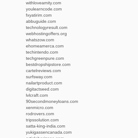
withloveamity.com
youlearncode.com
fxyatirim.com
abbuguide.com
technologyresult.com
webhostingoffers.org
whatszow.com
ehomeamerca.com
techintendo.com
techgreenpure.com
bestdropshipstore.com
cartelreviews.com
surfsway.com
nailartproduct.com
digitactseed.com
lvlcraft.com
90secondmoneyloans.com
xenmicro.com
rodrovers.com
tripssolution.com
satta-king-india.com
yukigassencanada.com