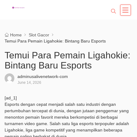
Home
Slot Gacor
Temui Para Pemain Ligahokie: Bintang Baru Esports
Temui Para Pemain Ligahokie:
Bintang Baru Esports
adminusalivenetwork-com
June 14, 2026
[ad_1]
Esports dengan cepat menjadi salah satu industri dengan
pertumbuhan tercepat di dunia, dengan jutaan penggemar yang
menonton pemain favorit mereka berkompetisi di berbagai
turnamen video game. Salah satu liga esports terpopuler adalah
Ligahokie, liga game kompetitif yang menampilkan beberapa
pemain paling berbakat di dunia.