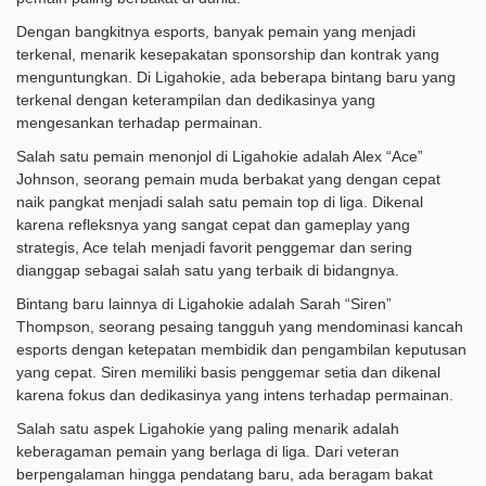
Dengan bangkitnya esports, banyak pemain yang menjadi
terkenal, menarik kesepakatan sponsorship dan kontrak yang
menguntungkan. Di Ligahokie, ada beberapa bintang baru yang
terkenal dengan keterampilan dan dedikasinya yang
mengesankan terhadap permainan.
Salah satu pemain menonjol di Ligahokie adalah Alex “Ace”
Johnson, seorang pemain muda berbakat yang dengan cepat
naik pangkat menjadi salah satu pemain top di liga. Dikenal
karena refleksnya yang sangat cepat dan gameplay yang
strategis, Ace telah menjadi favorit penggemar dan sering
dianggap sebagai salah satu yang terbaik di bidangnya.
Bintang baru lainnya di Ligahokie adalah Sarah “Siren”
Thompson, seorang pesaing tangguh yang mendominasi kancah
esports dengan ketepatan membidik dan pengambilan keputusan
yang cepat. Siren memiliki basis penggemar setia dan dikenal
karena fokus dan dedikasinya yang intens terhadap permainan.
Salah satu aspek Ligahokie yang paling menarik adalah
keberagaman pemain yang berlaga di liga. Dari veteran
berpengalaman hingga pendatang baru, ada beragam bakat