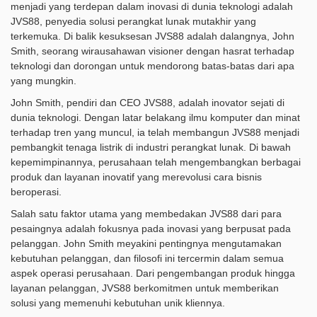
menjadi yang terdepan dalam inovasi di dunia teknologi adalah
JVS88, penyedia solusi perangkat lunak mutakhir yang
terkemuka. Di balik kesuksesan JVS88 adalah dalangnya, John
Smith, seorang wirausahawan visioner dengan hasrat terhadap
teknologi dan dorongan untuk mendorong batas-batas dari apa
yang mungkin.
John Smith, pendiri dan CEO JVS88, adalah inovator sejati di
dunia teknologi. Dengan latar belakang ilmu komputer dan minat
terhadap tren yang muncul, ia telah membangun JVS88 menjadi
pembangkit tenaga listrik di industri perangkat lunak. Di bawah
kepemimpinannya, perusahaan telah mengembangkan berbagai
produk dan layanan inovatif yang merevolusi cara bisnis
beroperasi.
Salah satu faktor utama yang membedakan JVS88 dari para
pesaingnya adalah fokusnya pada inovasi yang berpusat pada
pelanggan. John Smith meyakini pentingnya mengutamakan
kebutuhan pelanggan, dan filosofi ini tercermin dalam semua
aspek operasi perusahaan. Dari pengembangan produk hingga
layanan pelanggan, JVS88 berkomitmen untuk memberikan
solusi yang memenuhi kebutuhan unik kliennya.