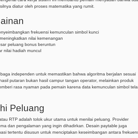
ilnya diatur oleh proses matematika yang rumit.
mainan
enyeimbangkan frekuensi kemunculan simbol kunci
t meningkatkan nilai kemenangan
sar peluang bonus beruntun
r nilai hadiah muncul
lembaga independen untuk memastikan bahwa algoritma berjalan sesuai
a hasil putaran bukan hasil campur tangan operator, melainkan produk
i memberi rasa nyaman pada pemain karena data kemunculan simbol tel
hi Peluang
au RTP adalah tolok ukur utama untuk menilai peluang. Provider
ma dan pengalaman yang ingin dihadirkan. Desain paytable juga
nasi tertentu disusun untuk menciptakan keseimbangan antara frekuen