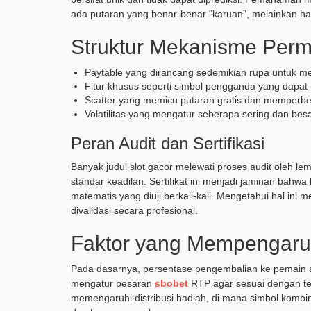
ada putaran yang benar-benar “karuan”, melainkan has
Struktur Mekanisme Per
Paytable yang dirancang sedemikian rupa untuk m
Fitur khusus seperti simbol pengganda yang dapa
Scatter yang memicu putaran gratis dan memperbe
Volatilitas yang mengatur seberapa sering dan besa
Peran Audit dan Sertifikasi
Banyak judul slot gacor melewati proses audit oleh 
standar keadilan. Sertifikat ini menjadi jaminan bahw
matematis yang diuji berkali-kali. Mengetahui hal in
divalidasi secara profesional.
Faktor yang Mempengaru
Pada dasarnya, persentase pengembalian ke pemain at
mengatur besaran
sbobet
RTP agar sesuai dengan te
memengaruhi distribusi hadiah, di mana simbol kombi