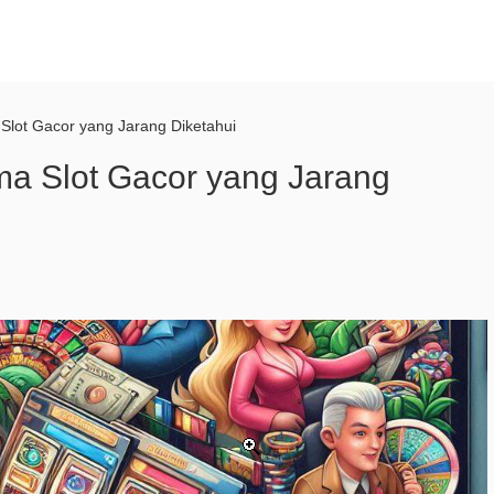
 Slot Gacor yang Jarang Diketahui
ma Slot Gacor yang Jarang