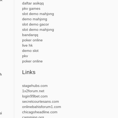
daftar asikqq
pkv games
slot demo mahjong
demo mahjong
slot demo gacor
slot demo mahjong
bandarqq
poker online
live hk
demo slot
pkv
poker online
Links
ah
stagehubs.com
1x2forum.net
login99bet.com
secretcourtesans.com
onlinebahisforum1.com
chicagoheadline.com
si
camming.org