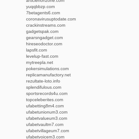
articlehorizone.com
yuqqbbzp.com
7betagents6.com
coronavirusuptodate.com
crackinstreams.com
gadgetspak.com
gearsngadget.com
hireseodoctor.com
lapsfit.com
levelup-fast.com
mytreepla.net
pokersimulations.com
replicamanufactory.net
rezultate-loto.info
splendifulous.com
sportsrecords4u.com
topceleberites.com
ufabetting8m4.com
ufabetunionum3.com
ufabetvalueum3.com
ufabetvaultm7.com
ufabetvillageum7.com
ufabetvoicem3.com