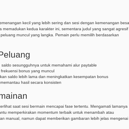
kemenangan kecil yang lebih sering dan sesi dengan kemenangan besa
ya memadukan kedua karakter ini, sementara judul yang sangat agresif
peluang muncul yang langka. Pemain perlu memilih berdasarkan
Peluang
 saldo sesungguhnya untuk memahami alur paytable
n frekuensi bonus yang muncul
kan saldo lebih lama dan meningkatkan kesempatan bonus
 memantau hasil secara konsisten
rmainan
erlihat saat sesi bermain mencapai fase tertentu. Mengamati lamanya
bantu memperkirakan momentum terbaik untuk menambah atau
tatan manual, namun dapat memberikan gambaran lebih jelas mengenai