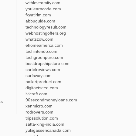
withloveamity.com
youlearncode.com
fxyatirim.com
abbuguide.com
technologyresult.com
webhostingoffers.org
whatszow.com
ehomeamerca.com
techintendo.com
techgreenpure.com
bestdropshipstore.com
cartelreviews.com
surfsway.com
nailartproduct.com
digitactseed.com
lvlcraft.com
90secondmoneyloans.com
as
xenmicro.com
rodrovers.com
tripssolution.com
satta-king-india.com
yukigassencanada.com