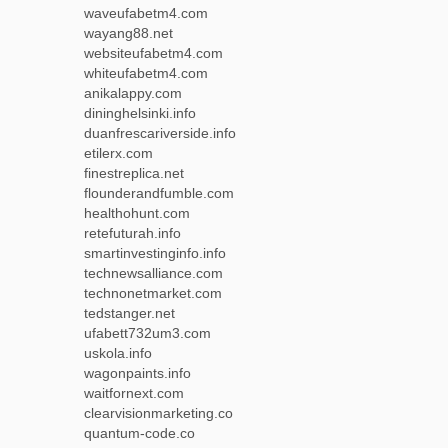
waveufabetm4.com
wayang88.net
websiteufabetm4.com
whiteufabetm4.com
anikalappy.com
dininghelsinki.info
duanfrescariverside.info
etilerx.com
finestreplica.net
flounderandfumble.com
healthohunt.com
retefuturah.info
smartinvestinginfo.info
technewsalliance.com
technonetmarket.com
tedstanger.net
ufabett732um3.com
uskola.info
wagonpaints.info
waitfornext.com
clearvisionmarketing.co
quantum-code.co