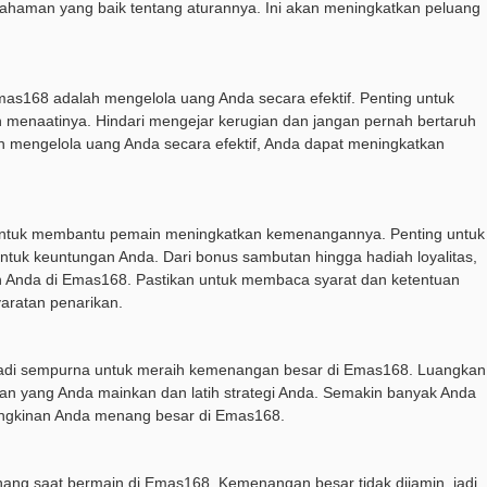
ahaman yang baik tentang aturannya. Ini akan meningkatkan peluang
mas168 adalah mengelola uang Anda secara efektif. Penting untuk
menaatinya. Hindari mengejar kerugian dan jangan pernah bertaruh
n mengelola uang Anda secara efektif, Anda dapat meningkatkan
ntuk membantu pemain meningkatkan kemenangannya. Penting untuk
uk keuntungan Anda. Dari bonus sambutan hingga hadiah loyalitas,
Anda di Emas168. Pastikan untuk membaca syarat dan ketentuan
aratan penarikan.
enjadi sempurna untuk meraih kemenangan besar di Emas168. Luangkan
an yang Anda mainkan dan latih strategi Anda. Semakin banyak Anda
ungkinan Anda menang besar di Emas168.
senang saat bermain di Emas168. Kemenangan besar tidak dijamin, jadi