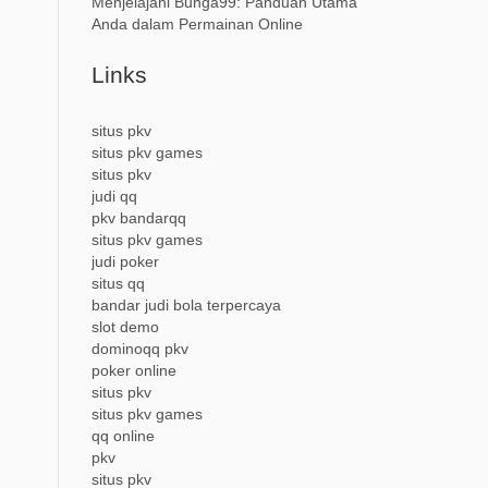
Menjelajahi Bunga99: Panduan Utama
Anda dalam Permainan Online
Links
situs pkv
situs pkv games
situs pkv
judi qq
pkv bandarqq
situs pkv games
judi poker
situs qq
bandar judi bola terpercaya
slot demo
dominoqq pkv
poker online
situs pkv
situs pkv games
qq online
pkv
situs pkv