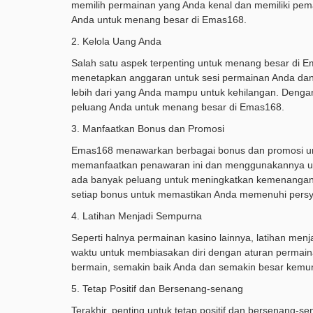
memilih permainan yang Anda kenal dan memiliki pem
Anda untuk menang besar di Emas168.
2. Kelola Uang Anda
Salah satu aspek terpenting untuk menang besar di E
menetapkan anggaran untuk sesi permainan Anda dan 
lebih dari yang Anda mampu untuk kehilangan. Denga
peluang Anda untuk menang besar di Emas168.
3. Manfaatkan Bonus dan Promosi
Emas168 menawarkan berbagai bonus dan promosi u
memanfaatkan penawaran ini dan menggunakannya unt
ada banyak peluang untuk meningkatkan kemenangan 
setiap bonus untuk memastikan Anda memenuhi persy
4. Latihan Menjadi Sempurna
Seperti halnya permainan kasino lainnya, latihan m
waktu untuk membiasakan diri dengan aturan permain
bermain, semakin baik Anda dan semakin besar kem
5. Tetap Positif dan Bersenang-senang
Terakhir, penting untuk tetap positif dan bersenang-