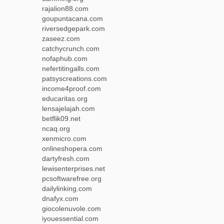
rajalion88.com
goupuntacana.com
riversedgepark.com
zaseez.com
catchycrunch.com
nofaphub.com
nefertitingalls.com
patsyscreations.com
income4proof.com
educaritas.org
lensajelajah.com
betflik09.net
ncaq.org
xenmicro.com
onlineshopera.com
dartyfresh.com
lewisenterprises.net
pcsoftwarefree.org
dailylinking.com
dnafyx.com
giocolenuvole.com
iyouessential.com