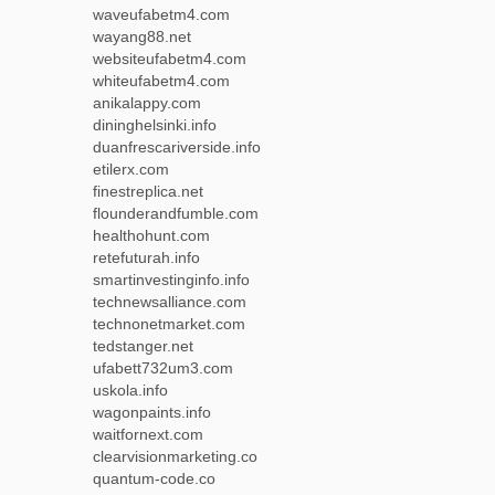
waveufabetm4.com
wayang88.net
websiteufabetm4.com
whiteufabetm4.com
anikalappy.com
dininghelsinki.info
duanfrescariverside.info
etilerx.com
finestreplica.net
flounderandfumble.com
healthohunt.com
retefuturah.info
smartinvestinginfo.info
technewsalliance.com
technonetmarket.com
tedstanger.net
ufabett732um3.com
uskola.info
wagonpaints.info
waitfornext.com
clearvisionmarketing.co
quantum-code.co