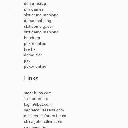
daftar asikqq
pkv games
slot demo mahjong
demo mahjong
slot demo gacor
slot demo mahjong
bandarqq
poker online
live hk
demo slot
pkv
poker online
Links
stagehubs.com
1x2forum.net
login99bet.com
secretcourtesans.com
onlinebahisforum1.com
chicagoheadline.com
camming.org