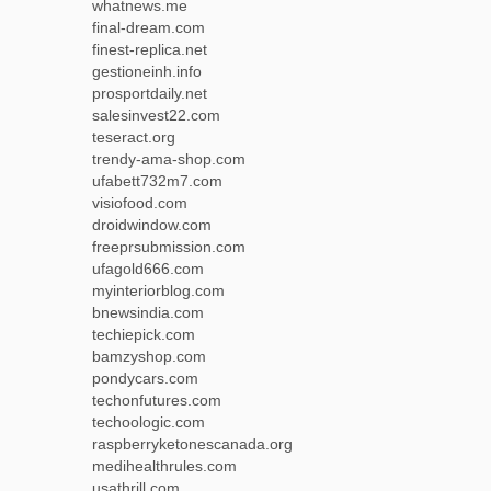
whatnews.me
final-dream.com
finest-replica.net
gestioneinh.info
prosportdaily.net
salesinvest22.com
teseract.org
trendy-ama-shop.com
ufabett732m7.com
visiofood.com
droidwindow.com
freeprsubmission.com
ufagold666.com
myinteriorblog.com
bnewsindia.com
techiepick.com
bamzyshop.com
pondycars.com
techonfutures.com
techoologic.com
raspberryketonescanada.org
medihealthrules.com
usathrill.com