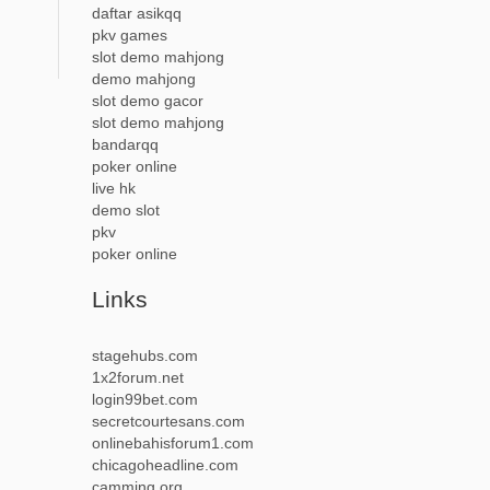
daftar asikqq
pkv games
slot demo mahjong
demo mahjong
slot demo gacor
slot demo mahjong
bandarqq
poker online
live hk
demo slot
pkv
poker online
Links
stagehubs.com
1x2forum.net
login99bet.com
secretcourtesans.com
onlinebahisforum1.com
chicagoheadline.com
camming.org