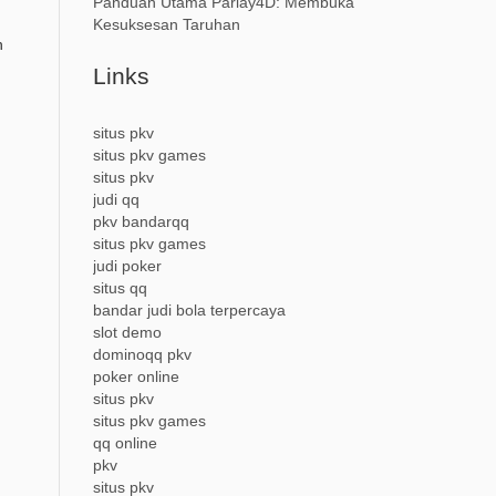
Panduan Utama Parlay4D: Membuka
Kesuksesan Taruhan
n
Links
situs pkv
situs pkv games
situs pkv
judi qq
pkv bandarqq
situs pkv games
judi poker
situs qq
bandar judi bola terpercaya
slot demo
dominoqq pkv
poker online
situs pkv
situs pkv games
qq online
pkv
situs pkv