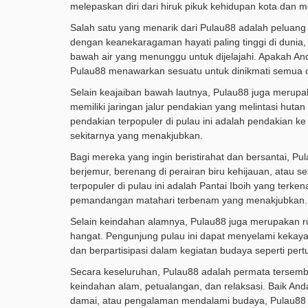
melepaskan diri dari hiruk pikuk kehidupan kota dan 
Salah satu yang menarik dari Pulau88 adalah peluang m
dengan keanekaragaman hayati paling tinggi di dunia,
bawah air yang menunggu untuk dijelajahi. Apakah A
Pulau88 menawarkan sesuatu untuk dinikmati semua 
Selain keajaiban bawah lautnya, Pulau88 juga merupa
memiliki jaringan jalur pendakian yang melintasi hutan
pendakian terpopuler di pulau ini adalah pendakian
sekitarnya yang menakjubkan.
Bagi mereka yang ingin beristirahat dan bersantai, 
berjemur, berenang di perairan biru kehijauan, atau se
terpopuler di pulau ini adalah Pantai Iboih yang terke
pemandangan matahari terbenam yang menakjubkan.
Selain keindahan alamnya, Pulau88 juga merupakan 
hangat. Pengunjung pulau ini dapat menyelami kekayaa
dan berpartisipasi dalam kegiatan budaya seperti per
Secara keseluruhan, Pulau88 adalah permata tersem
keindahan alam, petualangan, dan relaksasi. Baik And
damai, atau pengalaman mendalami budaya, Pulau88 