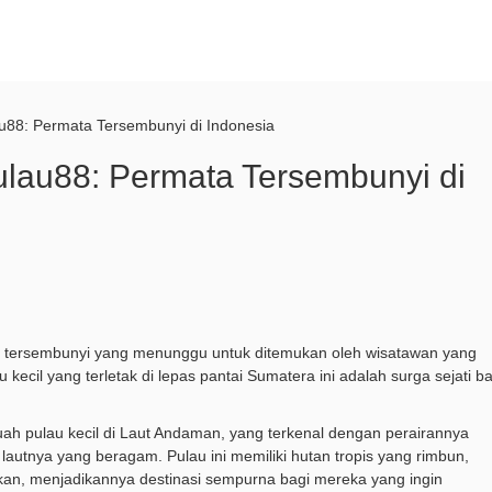
u88: Permata Tersembunyi di Indonesia
ulau88: Permata Tersembunyi di
ta tersembunyi yang menunggu untuk ditemukan oleh wisatawan yang
ecil yang terletak di lepas pantai Sumatera ini adalah surga sejati ba
uah pulau kecil di Laut Andaman, yang terkenal dengan perairannya
 lautnya yang beragam. Pulau ini memiliki hutan tropis yang rimbun,
kan, menjadikannya destinasi sempurna bagi mereka yang ingin