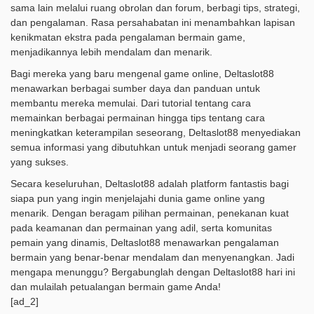
sama lain melalui ruang obrolan dan forum, berbagi tips, strategi,
dan pengalaman. Rasa persahabatan ini menambahkan lapisan
kenikmatan ekstra pada pengalaman bermain game,
menjadikannya lebih mendalam dan menarik.
Bagi mereka yang baru mengenal game online, Deltaslot88
menawarkan berbagai sumber daya dan panduan untuk
membantu mereka memulai. Dari tutorial tentang cara
memainkan berbagai permainan hingga tips tentang cara
meningkatkan keterampilan seseorang, Deltaslot88 menyediakan
semua informasi yang dibutuhkan untuk menjadi seorang gamer
yang sukses.
Secara keseluruhan, Deltaslot88 adalah platform fantastis bagi
siapa pun yang ingin menjelajahi dunia game online yang
menarik. Dengan beragam pilihan permainan, penekanan kuat
pada keamanan dan permainan yang adil, serta komunitas
pemain yang dinamis, Deltaslot88 menawarkan pengalaman
bermain yang benar-benar mendalam dan menyenangkan. Jadi
mengapa menunggu? Bergabunglah dengan Deltaslot88 hari ini
dan mulailah petualangan bermain game Anda!
[ad_2]