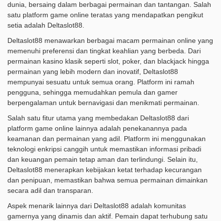
dunia, bersaing dalam berbagai permainan dan tantangan. Salah
satu platform game online teratas yang mendapatkan pengikut
setia adalah Deltaslot88.
Deltaslot88 menawarkan berbagai macam permainan online yang
memenuhi preferensi dan tingkat keahlian yang berbeda. Dari
permainan kasino klasik seperti slot, poker, dan blackjack hingga
permainan yang lebih modern dan inovatif, Deltaslot88
mempunyai sesuatu untuk semua orang. Platform ini ramah
pengguna, sehingga memudahkan pemula dan gamer
berpengalaman untuk bernavigasi dan menikmati permainan.
Salah satu fitur utama yang membedakan Deltaslot88 dari
platform game online lainnya adalah penekanannya pada
keamanan dan permainan yang adil. Platform ini menggunakan
teknologi enkripsi canggih untuk memastikan informasi pribadi
dan keuangan pemain tetap aman dan terlindungi. Selain itu,
Deltaslot88 menerapkan kebijakan ketat terhadap kecurangan
dan penipuan, memastikan bahwa semua permainan dimainkan
secara adil dan transparan.
Aspek menarik lainnya dari Deltaslot88 adalah komunitas
gamernya yang dinamis dan aktif. Pemain dapat terhubung satu