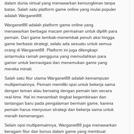
dalam dunia virtual yang menawarkan kemungkinan tanpa
batas. Salah satu platform game online yang mulai populer
adalah Warganet88.
Warganet88 adalah platform game online yang
menawarkan berbagai macam permainan untuk dipilih para
pemain. Dari game tembak-menembak penuh aksi hingga
game berbasis strategi, selalu ada sesuatu untuk semua
orang di Warganet88. Platform ini juga dilengkapi
antarmuka ramah pengguna yang memudahkan para
gamer untuk bernavigasi dan menemukan game yang
mereka minati.
Salah satu fitur utama Warganet88 adalah kemampuan
multipemainnya. Pemain memiliki opsi untuk bekerja sama
dengan teman atau bersaing dengan pemain lain secara
real-time. Hal ini menambah tingkat kegembiraan dan
tantangan baru pada pengalaman bermain game, karena
pemain harus menyusun strategi dan bekerja sama untuk
meraih kemenangan.
Selain opsi multipemainnya, Warganet88 juga menawarkan
beragam fitur dan bonus dalam game yang membuat