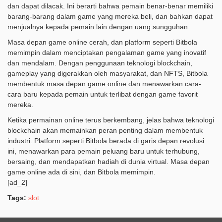
dan dapat dilacak. Ini berarti bahwa pemain benar-benar memiliki
barang-barang dalam game yang mereka beli, dan bahkan dapat
menjualnya kepada pemain lain dengan uang sungguhan.
Masa depan game online cerah, dan platform seperti Bitbola
memimpin dalam menciptakan pengalaman game yang inovatif
dan mendalam. Dengan penggunaan teknologi blockchain,
gameplay yang digerakkan oleh masyarakat, dan NFTS, Bitbola
membentuk masa depan game online dan menawarkan cara-
cara baru kepada pemain untuk terlibat dengan game favorit
mereka.
Ketika permainan online terus berkembang, jelas bahwa teknologi
blockchain akan memainkan peran penting dalam membentuk
industri. Platform seperti Bitbola berada di garis depan revolusi
ini, menawarkan para pemain peluang baru untuk terhubung,
bersaing, dan mendapatkan hadiah di dunia virtual. Masa depan
game online ada di sini, dan Bitbola memimpin.
[ad_2]
Tags:
slot