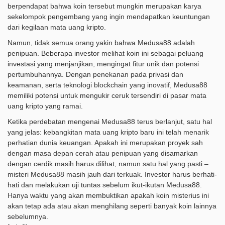
berpendapat bahwa koin tersebut mungkin merupakan karya
sekelompok pengembang yang ingin mendapatkan keuntungan
dari kegilaan mata uang kripto.
Namun, tidak semua orang yakin bahwa Medusa88 adalah
penipuan. Beberapa investor melihat koin ini sebagai peluang
investasi yang menjanjikan, mengingat fitur unik dan potensi
pertumbuhannya. Dengan penekanan pada privasi dan
keamanan, serta teknologi blockchain yang inovatif, Medusa88
memiliki potensi untuk mengukir ceruk tersendiri di pasar mata
uang kripto yang ramai.
Ketika perdebatan mengenai Medusa88 terus berlanjut, satu hal
yang jelas: kebangkitan mata uang kripto baru ini telah menarik
perhatian dunia keuangan. Apakah ini merupakan proyek sah
dengan masa depan cerah atau penipuan yang disamarkan
dengan cerdik masih harus dilihat, namun satu hal yang pasti –
misteri Medusa88 masih jauh dari terkuak. Investor harus berhati-
hati dan melakukan uji tuntas sebelum ikut-ikutan Medusa88.
Hanya waktu yang akan membuktikan apakah koin misterius ini
akan tetap ada atau akan menghilang seperti banyak koin lainnya
sebelumnya.