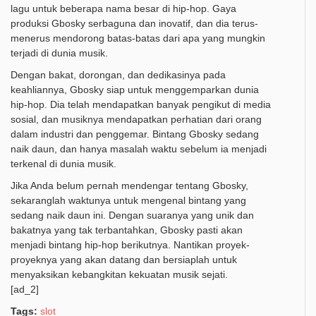
lagu untuk beberapa nama besar di hip-hop. Gaya
produksi Gbosky serbaguna dan inovatif, dan dia terus-
menerus mendorong batas-batas dari apa yang mungkin
terjadi di dunia musik.
Dengan bakat, dorongan, dan dedikasinya pada
keahliannya, Gbosky siap untuk menggemparkan dunia
hip-hop. Dia telah mendapatkan banyak pengikut di media
sosial, dan musiknya mendapatkan perhatian dari orang
dalam industri dan penggemar. Bintang Gbosky sedang
naik daun, dan hanya masalah waktu sebelum ia menjadi
terkenal di dunia musik.
Jika Anda belum pernah mendengar tentang Gbosky,
sekaranglah waktunya untuk mengenal bintang yang
sedang naik daun ini. Dengan suaranya yang unik dan
bakatnya yang tak terbantahkan, Gbosky pasti akan
menjadi bintang hip-hop berikutnya. Nantikan proyek-
proyeknya yang akan datang dan bersiaplah untuk
menyaksikan kebangkitan kekuatan musik sejati.
[ad_2]
Tags:
slot