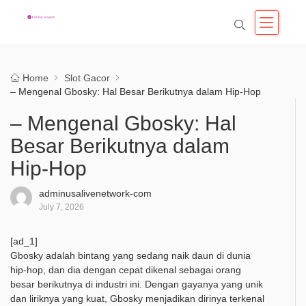
Home
Slot Gacor
– Mengenal Gbosky: Hal Besar Berikutnya dalam Hip-Hop
– Mengenal Gbosky: Hal
Besar Berikutnya dalam
Hip-Hop
adminusalivenetwork-com
July 7, 2026
[ad_1]
Gbosky adalah bintang yang sedang naik daun di dunia
hip-hop, dan dia dengan cepat dikenal sebagai orang
besar berikutnya di industri ini. Dengan gayanya yang unik
dan liriknya yang kuat, Gbosky menjadikan dirinya terkenal