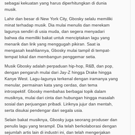
sebagai kekuatan yang harus diperhitungkan di dunia
musik.
Lahir dan besar di New York City, Gbosky selalu memiliki
minat terhadap musik. Dia mulai menulis dan merekam
lagunya sendiri di usia muda, dan segera menyadari
bahwa dia memiliki bakat untuk menciptakan lagu yang
menarik dan lirik yang menggugah pikiran. Saat ia
mengasah keahliannya, Gbosky mulai tampil di tempat-
tempat lokal dan membangun penggemar setia.
Musik Gbosky adalah perpaduan hip-hop, R&B, dan pop,
dengan pengaruh mulai dari Jay-Z hingga Drake hingga
Kanye West. Lagu-lagunya terkenal dengan iramanya yang
menular, permainan kata yang cerdas, dan tema
introspektif. Gbosky membahas berbagai topik dalam
musiknya, mulai dari cinta dan hubungan hingga masalah
sosial dan perjuangan pribadi. Liriknya jujur ​​dan mentah,
serta disukai pendengar dari segala usia.
Selain bakat musiknya, Gbosky juga seorang produser dan
penulis lagu yang terampil. Dia telah berkolaborasi dengan
sejumlah artis lain di industri ini, dan telah mengerjakan