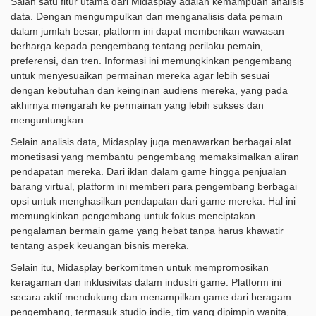
Salah satu fitur utama dari Midasplay adalah kemampuan analisis
data. Dengan mengumpulkan dan menganalisis data pemain
dalam jumlah besar, platform ini dapat memberikan wawasan
berharga kepada pengembang tentang perilaku pemain,
preferensi, dan tren. Informasi ini memungkinkan pengembang
untuk menyesuaikan permainan mereka agar lebih sesuai
dengan kebutuhan dan keinginan audiens mereka, yang pada
akhirnya mengarah ke permainan yang lebih sukses dan
menguntungkan.
Selain analisis data, Midasplay juga menawarkan berbagai alat
monetisasi yang membantu pengembang memaksimalkan aliran
pendapatan mereka. Dari iklan dalam game hingga penjualan
barang virtual, platform ini memberi para pengembang berbagai
opsi untuk menghasilkan pendapatan dari game mereka. Hal ini
memungkinkan pengembang untuk fokus menciptakan
pengalaman bermain game yang hebat tanpa harus khawatir
tentang aspek keuangan bisnis mereka.
Selain itu, Midasplay berkomitmen untuk mempromosikan
keragaman dan inklusivitas dalam industri game. Platform ini
secara aktif mendukung dan menampilkan game dari beragam
pengembang, termasuk studio indie, tim yang dipimpin wanita,