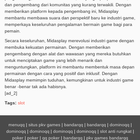
dan pengembang dari komunitas yang kurang terwakili. Dengan
memberikan platform kepada pengembang ini, Midasplay
membantu membawa suara dan perspektif baru ke industri game,
memperkaya keseluruhan pengalaman bermain game bagi para
pemain.
Secara keseluruhan, Midasplay merevolusi industri game dengan
membuka kekuatan permainan. Dengan memberikan
pengembang dengan alat dan wawasan yang mereka butuhkan
untuk menciptakan game yang lebih menarik dan
menguntungkan, platform ini membantu membentuk masa depan
permainan dengan cara yang positif dan inklusif. Dengan
Midasplay memimpin tuduhan, kemungkinan untuk industri game
benar -benar tak ada habisnya.
[ad_2]
Tags:
slot
menuqq
|
situs pkv games
|
bandarqq
|
bandarqq
|
dominoqq
|
dominoqq
|
dominoqq
|
dominoqq
|
dominoqq
|
slot anti rungkat
|
poker
|
poker
|
qq poker
|
bandarqq
|
pkv games bandarqq