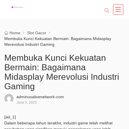
Home
Slot Gacor
Membuka Kunci Kekuatan Bermain: Bagaimana Midasplay
Merevolusi Industri Gaming
Membuka Kunci Kekuatan
Bermain: Bagaimana
Midasplay Merevolusi Industri
Gaming
adminusalivenetwork-com
June 5, 2025
[ad_1]
Dalam beberapa tahun terakhir, industri game telah melihat