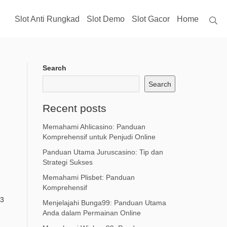
Slot Anti Rungkad
Slot Demo
Slot Gacor
Home
Search
Search
Recent posts
Memahami Ahlicasino: Panduan
Komprehensif untuk Penjudi Online
Panduan Utama Juruscasino: Tip dan
Strategi Sukses
Memahami Plisbet: Panduan
Komprehensif
33
Menjelajahi Bunga99: Panduan Utama
Anda dalam Permainan Online