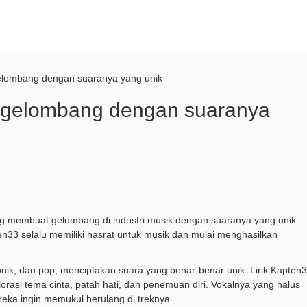
elombang dengan suaranya yang unik
t gelombang dengan suaranya
g membuat gelombang di industri musik dengan suaranya yang unik.
en33 selalu memiliki hasrat untuk musik dan mulai menghasilkan
nik, dan pop, menciptakan suara yang benar-benar unik. Lirik Kapten
orasi tema cinta, patah hati, dan penemuan diri. Vokalnya yang halus
ka ingin memukul berulang di treknya.