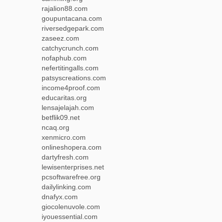
rajalion88.com
goupuntacana.com
riversedgepark.com
zaseez.com
catchycrunch.com
nofaphub.com
nefertitingalls.com
patsyscreations.com
income4proof.com
educaritas.org
lensajelajah.com
betflik09.net
ncaq.org
xenmicro.com
onlineshopera.com
dartyfresh.com
lewisenterprises.net
pcsoftwarefree.org
dailylinking.com
dnafyx.com
giocolenuvole.com
iyouessential.com