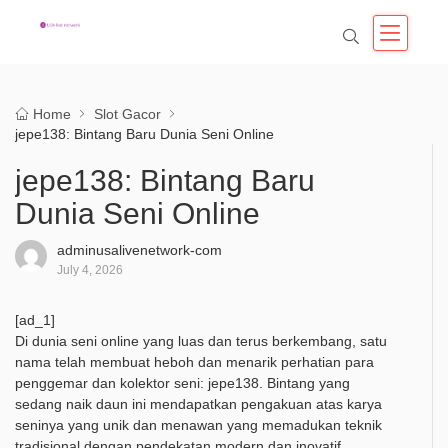
Home
Slot Gacor
jepe138: Bintang Baru Dunia Seni Online
jepe138: Bintang Baru
Dunia Seni Online
adminusalivenetwork-com
July 4, 2026
[ad_1]
Di dunia seni online yang luas dan terus berkembang, satu
nama telah membuat heboh dan menarik perhatian para
penggemar dan kolektor seni: jepe138. Bintang yang
sedang naik daun ini mendapatkan pengakuan atas karya
seninya yang unik dan menawan yang memadukan teknik
tradisional dengan pendekatan modern dan inovatif.