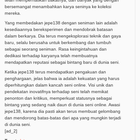
telah memperhatikan bakatnya, dan banyak yang dengan
bersemangat menambahkan karya seninya ke koleksi
mereka.
Yang membedakan jepe138 dengan seniman lain adalah
kesediaannya bereksperimen dan mendobrak batasan
dalam berkarya. Dia terus mengeksplorasi teknik dan gaya
baru, selalu berusaha untuk berkembang dan tumbuh
sebagai seorang seniman. Rasa keingintahuan dan
dedikasi terhadap karyanya telah membuatnya
mendapatkan reputasi sebagai bintang baru di dunia seni.
Ketika jepe138 terus mendapatkan pengakuan dan
penghargaan, jelas bahwa ia adalah kekuatan yang harus
diperhitungkan dalam kancah seni online. Visi unik dan
pendekatan inovatifnya terhadap seni telah memikat
penonton dan kritikus, memperkuat statusnya sebagai
bintang yang sedang naik daun di dunia seni online. Awasi
jepe138, karena dia pasti akan terus membuat gelombang
dan mendorong batas-batas dari apa yang mungkin terjadi
di dunia seni.
[ad_2]