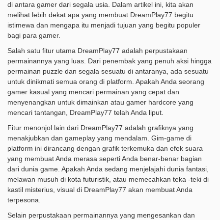
di antara gamer dari segala usia. Dalam artikel ini, kita akan
melihat lebih dekat apa yang membuat DreamPlay77 begitu
istimewa dan mengapa itu menjadi tujuan yang begitu populer
bagi para gamer.
Salah satu fitur utama DreamPlay77 adalah perpustakaan
permainannya yang luas. Dari penembak yang penuh aksi hingga
permainan puzzle dan segala sesuatu di antaranya, ada sesuatu
untuk dinikmati semua orang di platform. Apakah Anda seorang
gamer kasual yang mencari permainan yang cepat dan
menyenangkan untuk dimainkan atau gamer hardcore yang
mencari tantangan, DreamPlay77 telah Anda liput.
Fitur menonjol lain dari DreamPlay77 adalah grafiknya yang
menakjubkan dan gameplay yang mendalam. Gim-game di
platform ini dirancang dengan grafik terkemuka dan efek suara
yang membuat Anda merasa seperti Anda benar-benar bagian
dari dunia game. Apakah Anda sedang menjelajahi dunia fantasi,
melawan musuh di kota futuristik, atau memecahkan teka -teki di
kastil misterius, visual di DreamPlay77 akan membuat Anda
terpesona.
Selain perpustakaan permainannya yang mengesankan dan