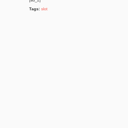
[ad_2]
Tags:
slot