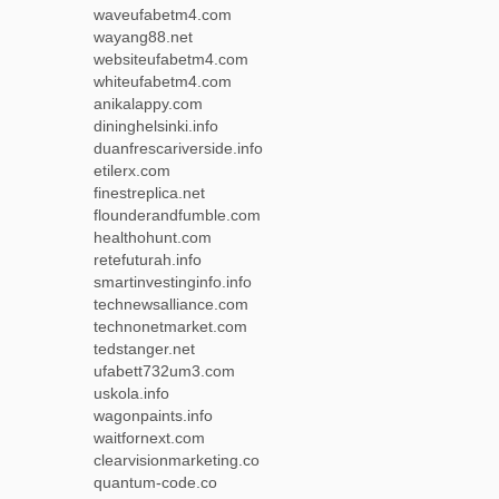
waveufabetm4.com
wayang88.net
websiteufabetm4.com
whiteufabetm4.com
anikalappy.com
dininghelsinki.info
duanfrescariverside.info
etilerx.com
finestreplica.net
flounderandfumble.com
healthohunt.com
retefuturah.info
smartinvestinginfo.info
technewsalliance.com
technonetmarket.com
tedstanger.net
ufabett732um3.com
uskola.info
wagonpaints.info
waitfornext.com
clearvisionmarketing.co
quantum-code.co