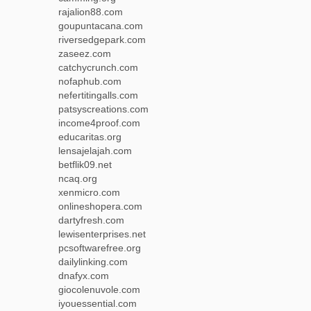
rajalion88.com
goupuntacana.com
riversedgepark.com
zaseez.com
catchycrunch.com
nofaphub.com
nefertitingalls.com
patsyscreations.com
income4proof.com
educaritas.org
lensajelajah.com
betflik09.net
ncaq.org
xenmicro.com
onlineshopera.com
dartyfresh.com
lewisenterprises.net
pcsoftwarefree.org
dailylinking.com
dnafyx.com
giocolenuvole.com
iyouessential.com