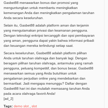
Gasbet88 menawarkan bonus dan promosi yang
menguntungkan untuk membantu meningkatkan
kemenangan Anda dan meningkatkan pengalaman taruhan
Anda secara keseluruhan.
Selain itu, Gasbet88 adalah platform aman dan terjamin
yang mengutamakan privasi dan keamanan pengguna.
Dengan teknologi enkripsi tercanggih dan opsi pembayaran
yang aman, pengguna dapat yakin bahwa informasi pribadi
dan keuangan mereka terlindungi setiap saat.
Secara keseluruhan, Gasbet88 adalah platform pilihan
Anda untuk taruhan olahraga dan banyak lagi. Dengan
beragam pilihan taruhan olahraga, antarmuka yang ramah
pengguna, peluang kompetitif, dan bonus besar, Gasbet88
menawarkan semua yang Anda butuhkan untuk
pengalaman perjudian online yang mendebarkan dan
bermanfaat. Jadi mengapa menunggu? Daftar dengan
Gasbet88 hari ini dan mulailah memasang taruhan Anda
pada acara olahraga favorit Anda!
[ad_2]
Tags:
demo slot
,
slot