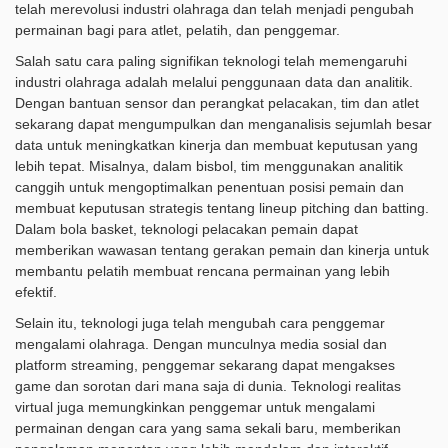
telah merevolusi industri olahraga dan telah menjadi pengubah
permainan bagi para atlet, pelatih, dan penggemar.
Salah satu cara paling signifikan teknologi telah memengaruhi
industri olahraga adalah melalui penggunaan data dan analitik.
Dengan bantuan sensor dan perangkat pelacakan, tim dan atlet
sekarang dapat mengumpulkan dan menganalisis sejumlah besar
data untuk meningkatkan kinerja dan membuat keputusan yang
lebih tepat. Misalnya, dalam bisbol, tim menggunakan analitik
canggih untuk mengoptimalkan penentuan posisi pemain dan
membuat keputusan strategis tentang lineup pitching dan batting.
Dalam bola basket, teknologi pelacakan pemain dapat
memberikan wawasan tentang gerakan pemain dan kinerja untuk
membantu pelatih membuat rencana permainan yang lebih
efektif.
Selain itu, teknologi juga telah mengubah cara penggemar
mengalami olahraga. Dengan munculnya media sosial dan
platform streaming, penggemar sekarang dapat mengakses
game dan sorotan dari mana saja di dunia. Teknologi realitas
virtual juga memungkinkan penggemar untuk mengalami
permainan dengan cara yang sama sekali baru, memberikan