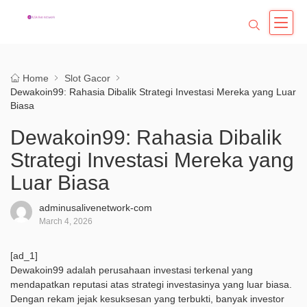
Home
Slot Gacor
Dewakoin99: Rahasia Dibalik Strategi Investasi Mereka yang Luar
Biasa
Dewakoin99: Rahasia Dibalik
Strategi Investasi Mereka yang
Luar Biasa
adminusalivenetwork-com
March 4, 2026
[ad_1]
Dewakoin99 adalah perusahaan investasi terkenal yang
mendapatkan reputasi atas strategi investasinya yang luar biasa.
Dengan rekam jejak kesuksesan yang terbukti, banyak investor