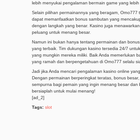
lebih menyukai pengalaman bermain game yang lebih t
Selain pilihan permainannya yang beragam, Omo777 
dapat memanfaatkan bonus sambutan yang mencakup 
dengan langkah yang benar. Kasino juga menawarkan
peluang untuk menang besar.
Namun ini bukan hanya tentang permainan dan bonus
yang terbaik. Tim dukungan kasino tersedia 24/7 un
yang mungkin mereka miliki. Baik Anda memerlukan ba
yang ramah dan berpengetahuan di Omo777 selalu s
Jadi jika Anda mencari pengalaman kasino online y
Dengan permainan berperingkat teratas, bonus besar
sempurna bagi pemain yang ingin menang besar dan 
bersiaplah untuk mulai menang!
[ad_2]
Tags:
slot