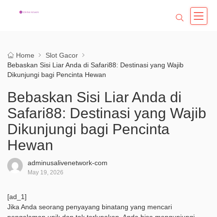
Home
Slot Gacor
Bebaskan Sisi Liar Anda di Safari88: Destinasi yang Wajib
Dikunjungi bagi Pencinta Hewan
Bebaskan Sisi Liar Anda di
Safari88: Destinasi yang Wajib
Dikunjungi bagi Pencinta
Hewan
adminusalivenetwork-com
May 19, 2026
[ad_1]
Jika Anda seorang penyayang binatang yang mencari