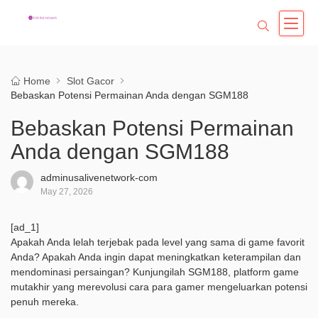
Home
Slot Gacor
Bebaskan Potensi Permainan Anda dengan SGM188
Bebaskan Potensi Permainan
Anda dengan SGM188
adminusalivenetwork-com
May 27, 2026
[ad_1]
Apakah Anda lelah terjebak pada level yang sama di game favorit
Anda? Apakah Anda ingin dapat meningkatkan keterampilan dan
mendominasi persaingan? Kunjungilah SGM188, platform game
mutakhir yang merevolusi cara para gamer mengeluarkan potensi
penuh mereka.