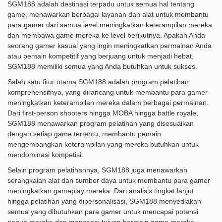
SGM188 adalah destinasi terpadu untuk semua hal tentang
game, menawarkan berbagai layanan dan alat untuk membantu
para gamer dari semua level meningkatkan keterampilan mereka
dan membawa game mereka ke level berikutnya. Apakah Anda
seorang gamer kasual yang ingin meningkatkan permainan Anda
atau pemain kompetitif yang berjuang untuk menjadi hebat,
SGM188 memiliki semua yang Anda butuhkan untuk sukses.
Salah satu fitur utama SGM188 adalah program pelatihan
komprehensifnya, yang dirancang untuk membantu para gamer
meningkatkan keterampilan mereka dalam berbagai permainan.
Dari first-person shooters hingga MOBA hingga battle royale,
SGM188 menawarkan program pelatihan yang disesuaikan
dengan setiap game tertentu, membantu pemain
mengembangkan keterampilan yang mereka butuhkan untuk
mendominasi kompetisi.
Selain program pelatihannya, SGM188 juga menawarkan
serangkaian alat dan sumber daya untuk membantu para gamer
meningkatkan gameplay mereka. Dari analisis tingkat lanjut
hingga pelatihan yang dipersonalisasi, SGM188 menyediakan
semua yang dibutuhkan para gamer untuk mencapai potensi