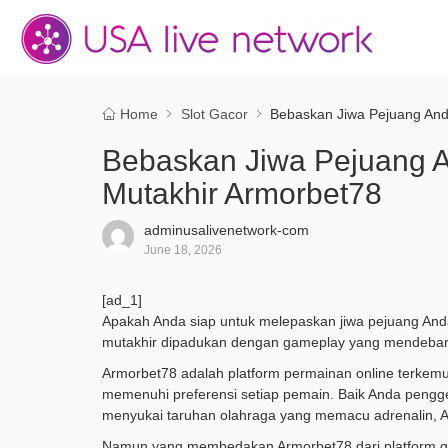
Home
Slot Gacor
Bebaskan Jiwa Pejuang An
Bebaskan Jiwa Pejuang
Mutakhir Armorbet78
adminusalivenetwork-com
June 18, 2026
[ad_1]
Apakah Anda siap untuk melepaskan jiwa pejuang And
mutakhir dipadukan dengan gameplay yang mendebark
Armorbet78 adalah platform permainan online terke
memenuhi preferensi setiap pemain. Baik Anda penggem
menyukai taruhan olahraga yang memacu adrenalin, A
Namun yang membedakan Armorbet78 dari platform g