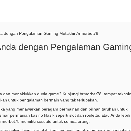
da dengan Pengalaman Gaming Mutakhir Armorbet78
 Anda dengan Pengalaman Gamin
a dan menaklukkan dunia game? Kunjungi Armorbet78, tempat teknolo
an untuk pengalaman bermain yang tak terlupakan.
muka yang menawarkan beragam permainan dan pilihan taruhan untuk
ar permainan kasino klasik seperti slot dan roulette, atau Anda lebih
rmorbet78 memiliki sesuatu untuk semua orang.
ame online lainnya adalah komitmennya untuk memberikan pengalam